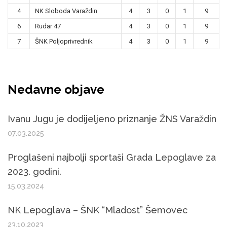
4
NK Sloboda Varaždin
4
3
0
1
9
6
Rudar 47
4
3
0
1
9
7
ŠNK Poljoprivrednik
4
3
0
1
9
Nedavne objave
Ivanu Jugu je dodijeljeno priznanje ŽNS Varaždin
07.03.2025
Proglašeni najbolji sportaši Grada Lepoglave za
2023. godini.
15.03.2024
NK Lepoglava – ŠNK “Mladost” Šemovec
23.10.2023