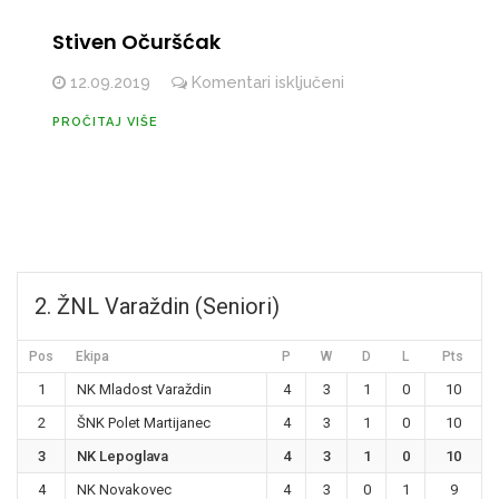
Stiven Očuršćak
za
12.09.2019
Komentari isključeni
Stiven
PROČITAJ VIŠE
Očuršćak
2. ŽNL Varaždin (Seniori)
Pos
Ekipa
P
W
D
L
Pts
1
NK Mladost Varaždin
4
3
1
0
10
2
ŠNK Polet Martijanec
4
3
1
0
10
3
NK Lepoglava
4
3
1
0
10
4
NK Novakovec
4
3
0
1
9