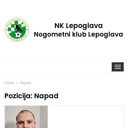
NK Lepoglava
Nogometni klub Lepoglava
Toggle
navigat
Home
Napad
Pozicija:
Napad