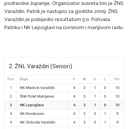
podravske županije. Organizator susreta bio je ŽNS
Varaždin. Patrik je nastupio za godište 2009. ŽNS
Varaždin je pobijedio rezultatom 5:0. Pohvala
Patriku i NK Lepoglavi na izvrsnom i marljivom radu.
2. ŽNL Varaždin (Seniori)
Pos
Ekipa
P
W
D
L
Pts
1
NK Mladost Varaždin
4
3
1
0
10
2
ŠNK Polet Martijanec
4
3
1
0
10
3
NK Lepoglava
4
3
1
0
10
4
NK Novakovec
4
3
0
1
9
4
NK Sloboda Varaždin
4
3
0
1
9