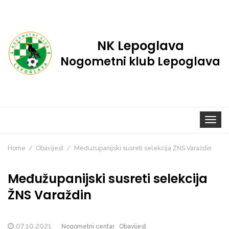
NK Lepoglava
Nogometni klub Lepoglava
Toggle
navigat
Home
Obavijest
Međužupanijski susreti selekcija ŽNS Varaždin
Međužupanijski susreti selekcija
ŽNS Varaždin
07.10.2021
Nogometni centar
Obavijest