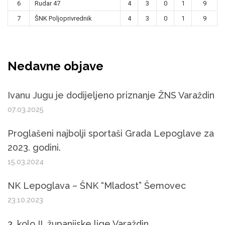
6
Rudar 47
4
3
0
1
9
7
ŠNK Poljoprivrednik
4
3
0
1
9
Nedavne objave
Ivanu Jugu je dodijeljeno priznanje ŽNS Varaždin
07.03.2025
Proglašeni najbolji sportaši Grada Lepoglave za
2023. godini.
15.03.2024
NK Lepoglava – ŠNK “Mladost” Šemovec
23.10.2023
3. kolo II. županijske lige Varaždin