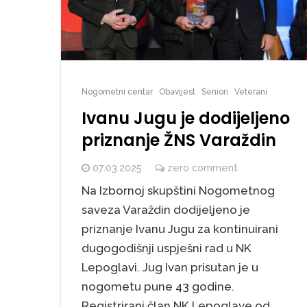
Nogometni centar
Obavijest
Seniori
Veterani
Ivanu Jugu je dodijeljeno
priznanje ŽNS Varaždin
07.03.2025
zero comment
Na Izbornoj skupštini Nogometnog
saveza Varaždin dodijeljeno je
priznanje Ivanu Jugu za kontinuirani
dugogodišnji uspješni rad u NK
Lepoglavi. Jug Ivan prisutan je u
nogometu pune 43 godine.
Registrirani član NK Lepoglave od