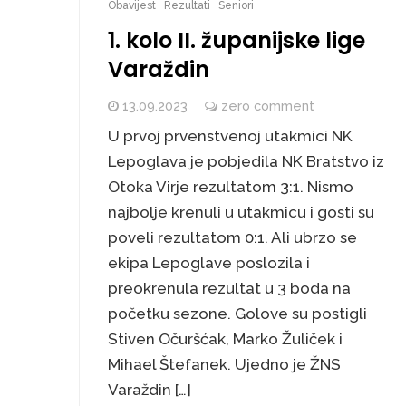
Obavijest
Rezultati
Seniori
1. kolo II. županijske lige
Varaždin
13.09.2023
zero comment
U prvoj prvenstvenoj utakmici NK
Lepoglava je pobjedila NK Bratstvo iz
Otoka Virje rezultatom 3:1. Nismo
najbolje krenuli u utakmicu i gosti su
poveli rezultatom 0:1. Ali ubrzo se
ekipa Lepoglave poslozila i
preokrenula rezultat u 3 boda na
početku sezone. Golove su postigli
Stiven Očuršćak, Marko Žuliček i
Mihael Štefanek. Ujedno je ŽNS
Varaždin […]