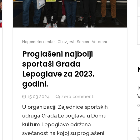
Nogometni centar
Obavijest
Seniori
Veterani
Proglašeni najbolji
sportaši Grada
Lepoglave za 2023.
godini.
I
V
15.03.2024
zero comment
0
U organizaciji Zajednice sportskih
udruga Grada Lepoglave u Domu
P
kulture Lepoglave održana
L
svečanost na kojoj su proglašeni
1