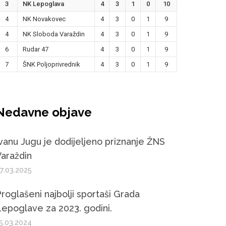
3
NK Lepoglava
4
3
1
0
10
4
NK Novakovec
4
3
0
1
9
4
NK Sloboda Varaždin
4
3
0
1
9
6
Rudar 47
4
3
0
1
9
7
ŠNK Poljoprivrednik
4
3
0
1
9
Nedavne objave
vanu Jugu je dodijeljeno priznanje ŽNS
araždin
7.03.2025
roglašeni najbolji sportaši Grada
epoglave za 2023. godini.
5.03.2024