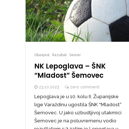
Obavijest
Rezultati
Seniori
NK Lepoglava – ŠNK
“Mladost” Šemovec
23.10.2023
zero comment
Lepoglava je u 10. kolu II. Županijske
lige Varaždinu ugostila ŠNK “Mladost”
Šemovec. U jako uzbudljivoj utakmici
Šemovec je na poluvremenu vodio
rezultatom 1:3 zatim je Lepoglava u