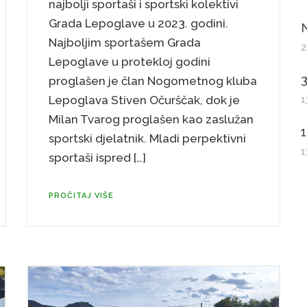
najbolji sportaši i sportski kolektivi
Grada Lepoglave u 2023. godini.
Najboljim sportašem Grada
2
Lepoglave u protekloj godini
3
proglašen je član Nogometnog kluba
Lepoglava Stiven Očurščak, dok je
1
Milan Tvarog proglašen kao zaslužan
1
sportski djelatnik. Mladi perpektivni
1
sportaši ispred […]
PROČITAJ VIŠE