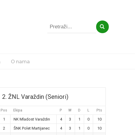
Search
for:
a
O nama
2. ŽNL Varaždin (Seniori)
Pos
Ekipa
P
W
D
L
Pts
1
NK Mladost Varaždin
4
3
1
0
10
2
ŠNK Polet Martijanec
4
3
1
0
10