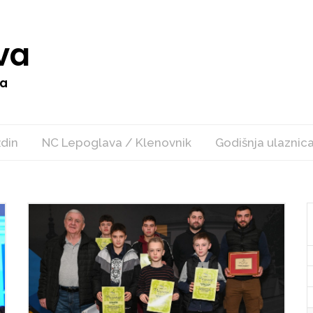
va
va
ždin
NC Lepoglava / Klenovnik
Godišnja ulaznic