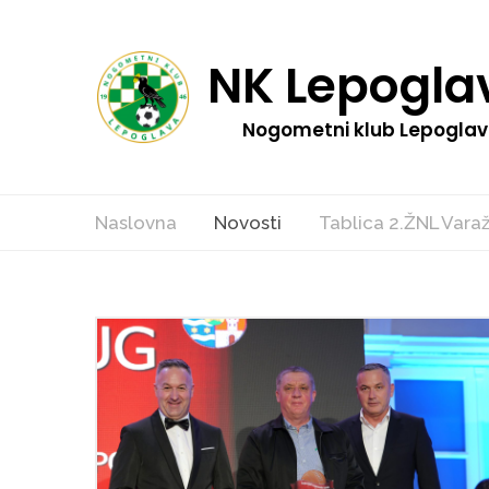
NK Lepogla
Nogometni klub Lepogla
Naslovna
Novosti
Tablica 2.ŽNL Vara