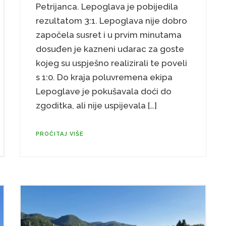
Petrijanca. Lepoglava je pobijedila
rezultatom 3:1. Lepoglava nije dobro
započela susret i u prvim minutama
dosuđen je kazneni udarac za goste
kojeg su uspješno realizirali te poveli
s 1:0. Do kraja poluvremena ekipa
Lepoglave je pokušavala doći do
zgoditka, ali nije uspijevala […]
PROČITAJ VIŠE