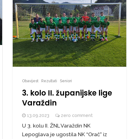
Obavijest
Rezultati
Seniori
3. kolo II. županijske lige
Varaždin
13.09.2023
zero comment
U 3. kolu II. ŽNL Varaždin NK
Lepoglava je ugostila NK “Orač” iz