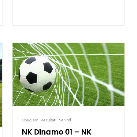
Obavijest
Rezultati
Seniori
NK Dinamo 01 – NK