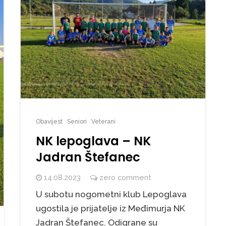
Obavijest
Seniori
Veterani
NK lepoglava – NK
Jadran Štefanec
14.08.2023
zero comment
U subotu nogometni klub Lepoglava
ugostila je prijatelje iz Međimurja NK
Jadran Štefanec. Odigrane su