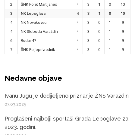
2
ŠNK Polet Martijanec
4
3
1
0
10
3
NK Lepoglava
4
3
1
0
10
4
NK Novakovec
4
3
0
1
9
4
NK Sloboda Varaždin
4
3
0
1
9
6
Rudar 47
4
3
0
1
9
7
ŠNK Poljoprivrednik
4
3
0
1
9
Nedavne objave
Ivanu Jugu je dodijeljeno priznanje ŽNS Varaždin
07.03.2025
Proglašeni najbolji sportaši Grada Lepoglave za
2023. godini.