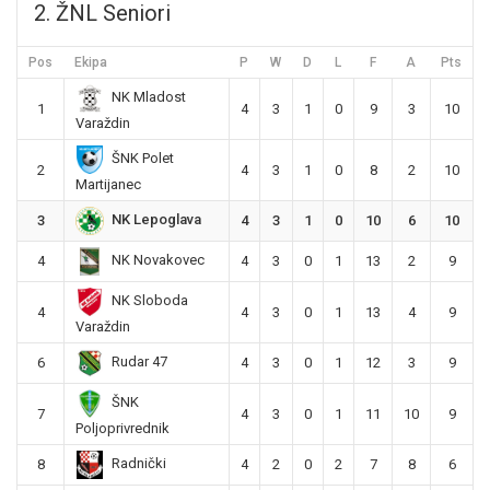
2. ŽNL Seniori
Pos
Ekipa
P
W
D
L
F
A
Pts
NK Mladost
1
4
3
1
0
9
3
10
Varaždin
ŠNK Polet
2
4
3
1
0
8
2
10
Martijanec
NK Lepoglava
3
4
3
1
0
10
6
10
NK Novakovec
4
4
3
0
1
13
2
9
NK Sloboda
4
4
3
0
1
13
4
9
Varaždin
Rudar 47
6
4
3
0
1
12
3
9
ŠNK
7
4
3
0
1
11
10
9
Poljoprivrednik
Radnički
8
4
2
0
2
7
8
6