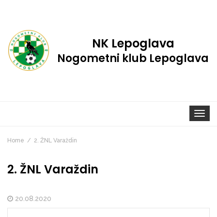
NK Lepoglava
Nogometni klub Lepoglava
Toggle
navigat
Home
2. ŽNL Varaždin
2. ŽNL Varaždin
20.08.2020