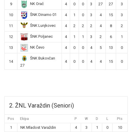
NK Orač
9
4
0
0
3
27
27
3
ŠNK Dinamo 01
10
4
1
0
3
4
15
3
ŠNK Lunjkovec
11
4
2
2
2
4
8
2
ŠNK Poljanec
12
4
1
1
3
2
6
1
NK Čevo
13
4
0
0
4
5
13
0
ŠNK Bukovčan
14
4
0
0
4
4
15
0
27
2. ŽNL Varaždin (Seniori)
Pos
Ekipa
P
W
D
L
Pts
1
NK Mladost Varaždin
4
3
1
0
10