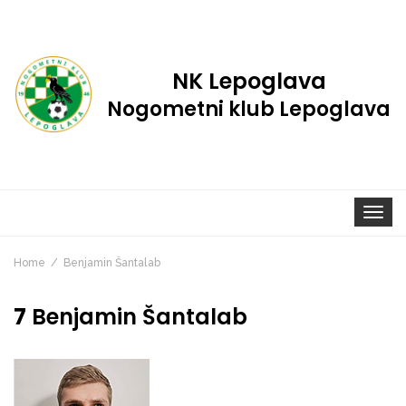
NK Lepoglava
Nogometni klub Lepoglava
Toggle
navigat
Home
Benjamin Šantalab
7
Benjamin Šantalab