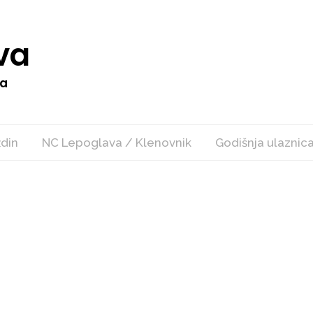
va
va
ždin
NC Lepoglava / Klenovnik
Godišnja ulaznic