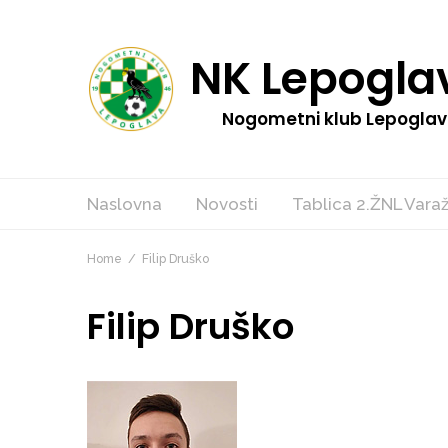
NK Lepogla
Nogometni klub Lepogla
Naslovna
Novosti
Tablica 2.ŽNL Vara
Home
Filip Druško
Filip Druško