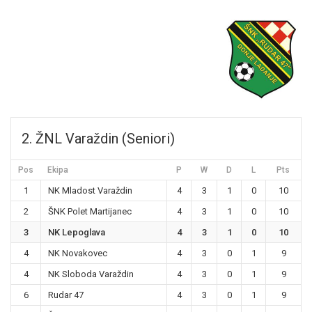
2. ŽNL Varaždin (Seniori)
Pos
Ekipa
P
W
D
L
Pts
1
NK Mladost Varaždin
4
3
1
0
10
2
ŠNK Polet Martijanec
4
3
1
0
10
3
NK Lepoglava
4
3
1
0
10
4
NK Novakovec
4
3
0
1
9
4
NK Sloboda Varaždin
4
3
0
1
9
6
Rudar 47
4
3
0
1
9