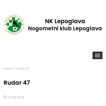
NK Lepoglava
Nogometni klub Lepoglava
Toggle
navigat
Home
Rudar 47
Rudar 47
12.09.2019