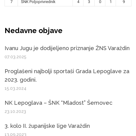
7
ŠNK Poljoprivrednik
4
3
0
1
9
Nedavne objave
Ivanu Jugu je dodijeljeno priznanje ŽNS Varaždin
07.03.2025
Proglašeni najbolji sportaši Grada Lepoglave za
2023. godini.
15.03.2024
NK Lepoglava – ŠNK “Mladost” Šemovec
23.10.2023
3. kolo II. županijske lige Varaždin
13.09.2023